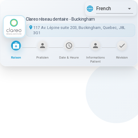
French
Clareo réseau dentaire - Buckingham
117 Av. Lépine suite 203, Buckingham, Quebec, J8L
3G1
Raison
Praticien
Date & Heure
Informations
Révision
Patient