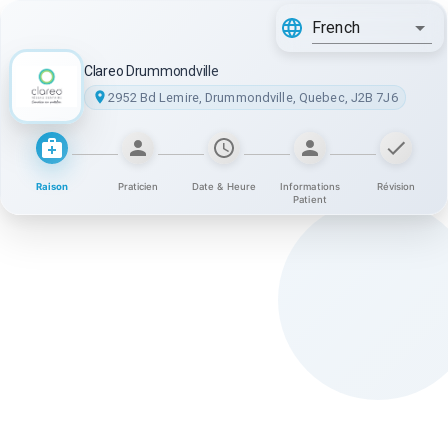
French
Clareo Drummondville
2952 Bd Lemire, Drummondville, Quebec, J2B 7J6
Raison
Praticien
Date & Heure
Informations
Révision
Patient