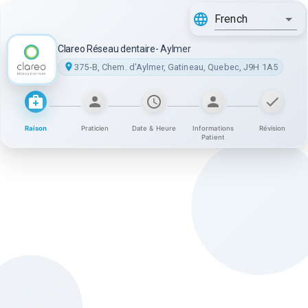
French
Clareo Réseau dentaire- Aylmer
375-B, Chem. d'Aylmer, Gatineau, Quebec, J9H 1A5
Raison
Praticien
Date & Heure
Informations
Révision
Patient